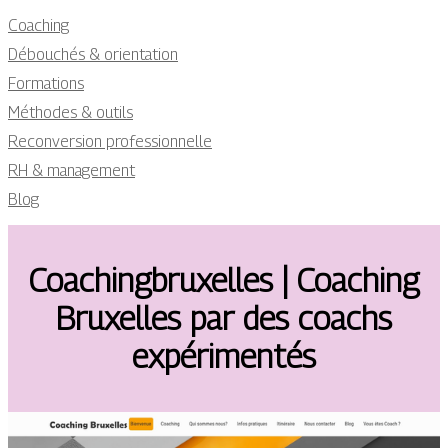
Coaching
Débouchés & orientation
Formations
Méthodes & outils
Reconversion professionnelle
RH & management
Blog
Coachingbru­xel­les | Coaching
Bruxelles par des coachs
expéri­mentés