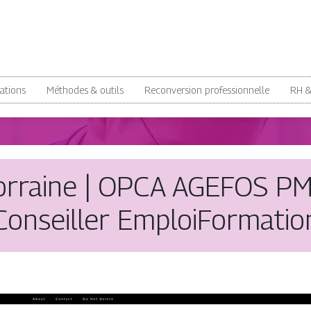
ations
Méthodes & outils
Reconversion professionnelle
RH 
orraine | OPCA AGEFOS 
Conseiller EmploiFormatio